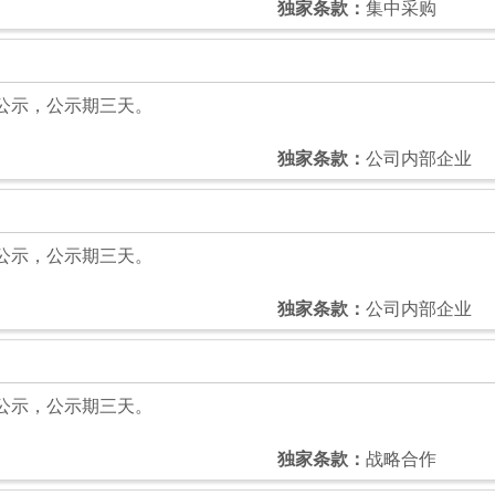
独家条款：
集中采购
公示，公示期三天。
独家条款：
公司内部企业
公示，公示期三天。
独家条款：
公司内部企业
公示，公示期三天。
独家条款：
战略合作