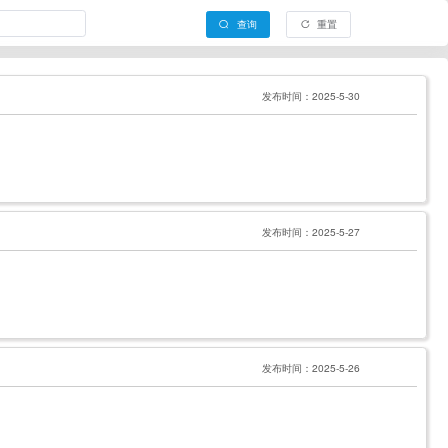
查询
重置
发布时间：
2025-5-30
发布时间：
2025-5-27
发布时间：
2025-5-26