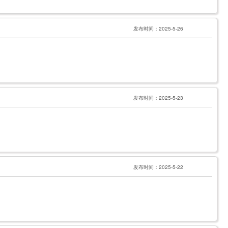
发布时间：
2025-5-26
发布时间：
2025-5-23
发布时间：
2025-5-22